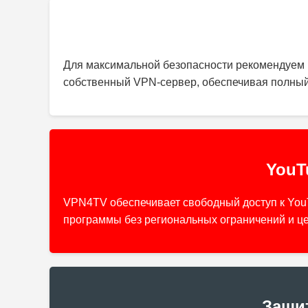
Для максимальной безопасности рекомендуем
собственный VPN-сервер, обеспечивая полный
YouT
VPN4TV обеспечивает свободный доступ к You
программы без региональных ограничений и ц
Защи