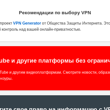
Рекомендации по выбору VPN
 проект
VPN Generator
от Общества Защиты Интернета. Это
 контроль над вашей онлайн-приватностью.
ube и другие платформы без ограни
Tube и другим видеоплатформам. Смотрите новости, образ
ензуры.
тите свое право на информацию с V